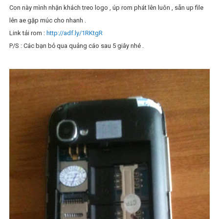
Con này mình nhận khách treo logo , úp rom phát lên luôn , sẵn up file
lên ae gặp múc cho nhanh .
Link tải rom :
http://adf.ly/1RKtgR
P/S : Các bạn bỏ qua quảng cáo sau 5 giây nhé .