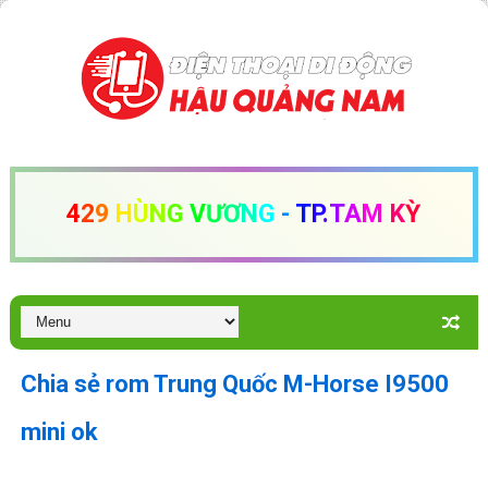
4
2
9
H
Ù
N
G
V
Ư
Ơ
N
G
-
T
P
.
T
A
M
K
Ỳ
Chia sẻ rom Trung Quốc M-Horse I9500
mini ok