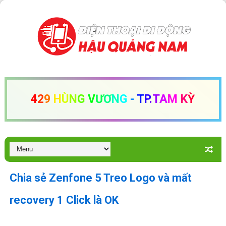
4
2
9
H
Ù
N
G
V
Ư
Ơ
N
G
-
T
P
.
T
A
M
K
Ỳ
Chia sẻ Zenfone 5 Treo Logo và mất
recovery 1 Click là OK