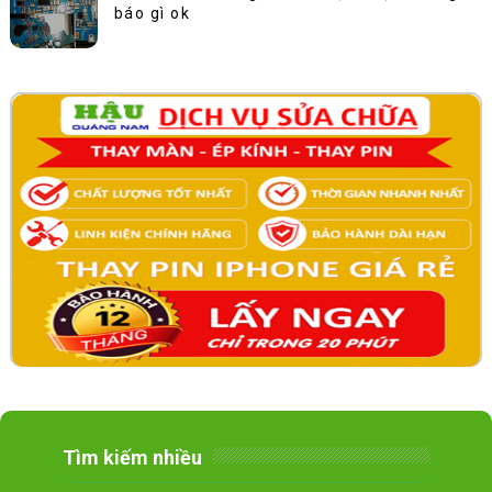
báo gì ok
Tìm kiếm nhiều