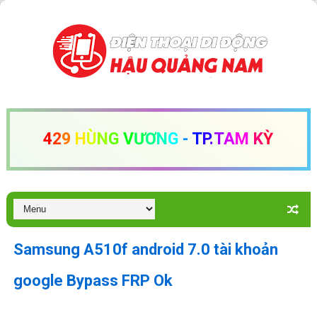
4
2
9
H
Ù
N
G
V
Ư
Ơ
N
G
-
T
P
.
T
A
M
K
Ỳ
Samsung A510f android 7.0 tài khoản
google Bypass FRP Ok