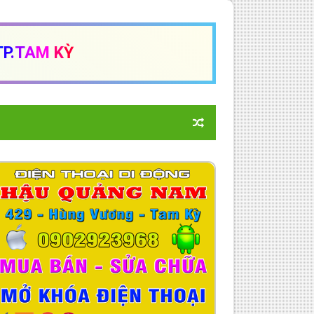
T
P
.
T
A
M
K
Ỳ