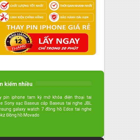
m kiếm nhiều
y pin iphone tam kỳ mở khóa điện thoại tai
e Sony sạc Baseus cáp Baseus tai nghe JBL
sung galaxy watch 7 đồng hồ Edox tai nghe
kz Đồng hồ Movado