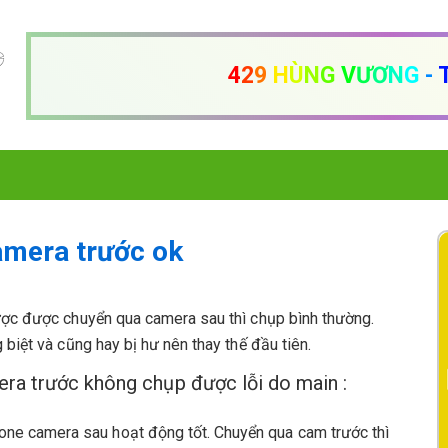
4
2
9
H
Ù
N
G
V
Ư
Ơ
N
G
-
camera trước ok
ợc được chuyển qua camera sau thì chụp bình thường.
iệt và cũng hay bị hư nên thay thế đầu tiên.
ra trước không chụp được lỗi do main :
ne camera sau hoạt động tốt. Chuyển qua cam trước thì