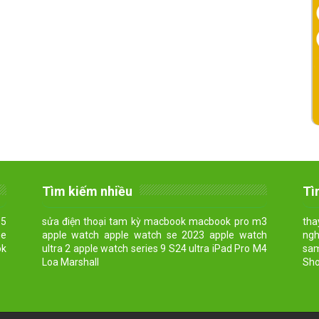
Tìm kiếm nhiều
Tì
15
sửa điện thoại tam kỳ macbook macbook pro m3
tha
he
apple watch apple watch se 2023 apple watch
ngh
ok
ultra 2 apple watch series 9 S24 ultra iPad Pro M4
sam
Loa Marshall
Sho