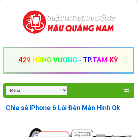
4
2
9
H
Ù
N
G
V
Ư
Ơ
N
G
-
T
P
.
T
A
M
K
Ỳ
Chia sẻ iPhone 6 Lỗi Đèn Màn Hình Ok