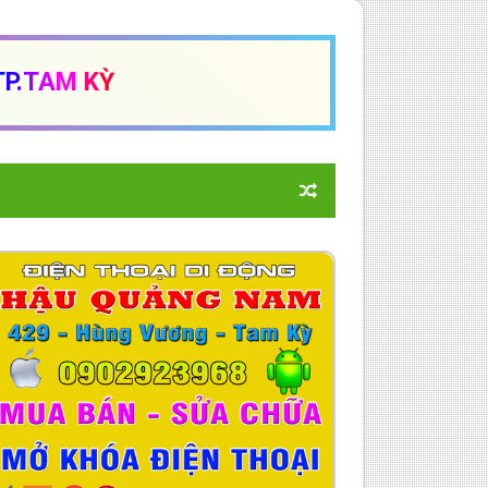
T
P
.
T
A
M
K
Ỳ