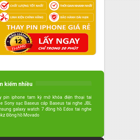
m kiếm nhiều
y pin iphone tam kỳ mở khóa điện thoại tai
e Sony sạc Baseus cáp Baseus tai nghe JBL
sung galaxy watch 7 đồng hồ Edox tai nghe
kz Đồng hồ Movado