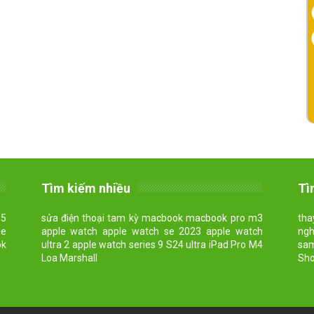
Tìm kiếm nhiều
Tì
15
sửa điện thoại tam kỳ macbook macbook pro m3
tha
he
apple watch apple watch se 2023 apple watch
ngh
ok
ultra 2 apple watch series 9 S24 ultra iPad Pro M4
sam
Loa Marshall
Sho