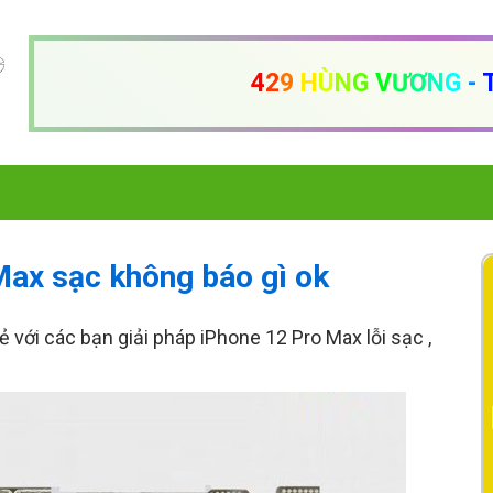
4
2
9
H
Ù
N
G
V
Ư
Ơ
N
G
-
Max sạc không báo gì ok
sẻ với các bạn giải pháp iPhone 12 Pro Max lỗi sạc ,
.