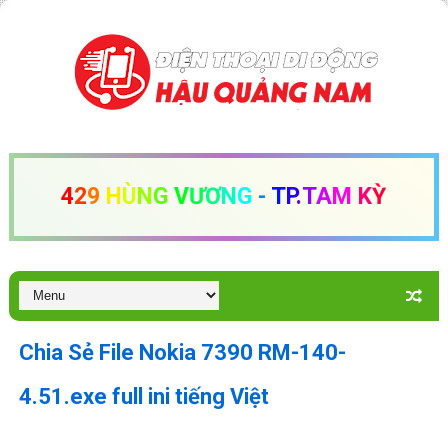
4
2
9
H
Ù
N
G
V
Ư
Ơ
N
G
-
T
P
.
T
A
M
K
Ỳ
Chia Sẻ File Nokia 7390 RM-140-
4.51.exe full ini tiếng Việt