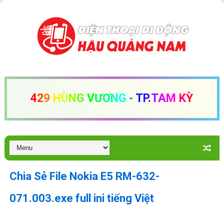
4
2
9
H
Ù
N
G
V
Ư
Ơ
N
G
-
T
P
.
T
A
M
K
Ỳ
Chia Sẻ File Nokia E5 RM-632-
071.003.exe full ini tiếng Việt