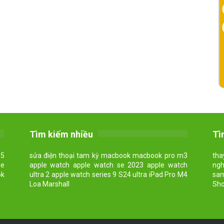
Tìm kiếm nhiều
Tì
15
sửa điện thoại tam kỳ macbook macbook pro m3
tha
he
apple watch apple watch se 2023 apple watch
ngh
ok
ultra 2 apple watch series 9 S24 ultra iPad Pro M4
sam
Loa Marshall
Sho