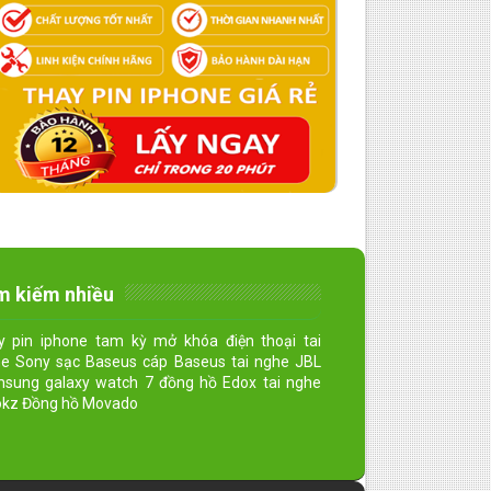
m kiếm nhiều
y pin iphone tam kỳ mở khóa điện thoại tai
e Sony sạc Baseus cáp Baseus tai nghe JBL
sung galaxy watch 7 đồng hồ Edox tai nghe
kz Đồng hồ Movado