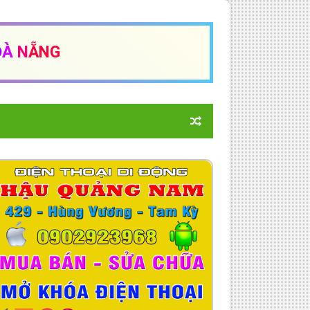
Đ
À
N
Ẵ
NG