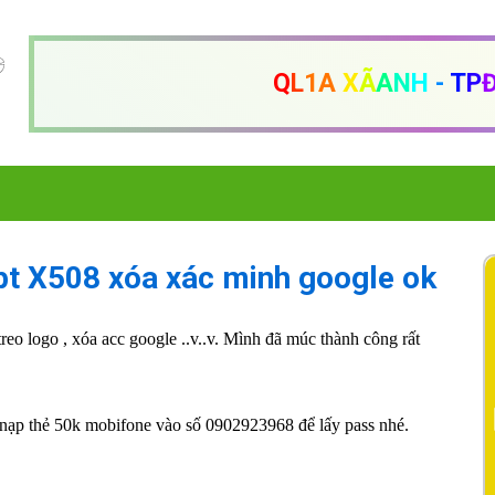
Q
L
1A
X
Ã
A
N
H
-
T
P
pt X508 xóa xác minh google ok
eo logo , xóa acc google ..v..v. Mình đã múc thành công rất
ui nạp thẻ 50k mobifone vào số 0902923968 để lấy pass nhé.