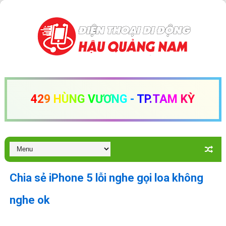
4
2
9
H
Ù
N
G
V
Ư
Ơ
N
G
-
T
P
.
T
A
M
K
Ỳ
Chia sẻ iPhone 5 lỗi nghe gọi loa không
nghe ok